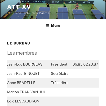
Aller
ATT XV
au
Tennis de Table Paris 15ième
contenu
principal
Menu
LE BUREAU
Les membres
Jean-Luc BOURGEAS
Président
06.83.62.23.87
Jean-Paul BINQUET
Secrétaire
Anne BRADELLE
Trésorière
Marion TRAN VAN HUU
Loïc LESCAUDRON