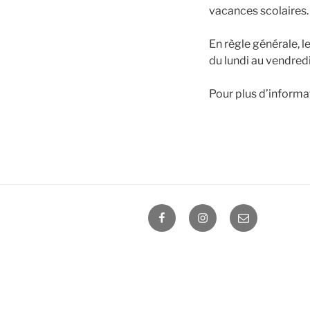
vacances scolaires.
En règle générale, 
du lundi au vendredi 
Pour plus d’informa
FB
Insta
E-
ATT
ATT
mail
XV
XV