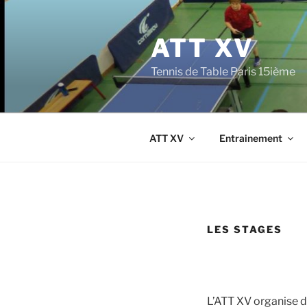
Aller
au
ATT XV
contenu
principal
Tennis de Table Paris 15ième
ATT XV
Entrainement
LES STAGES
L’ATT XV organise 