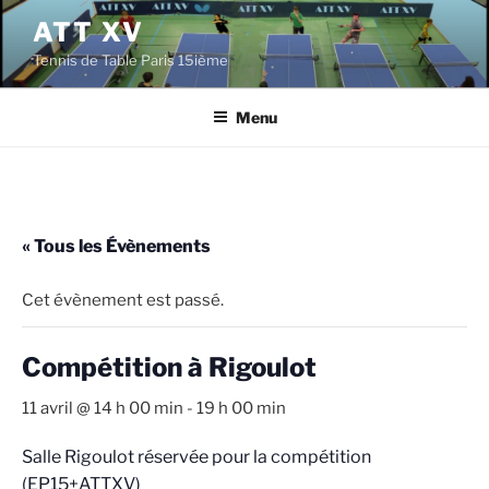
Aller
ATT XV
au
Tennis de Table Paris 15ième
contenu
principal
Menu
« Tous les Évènements
Cet évènement est passé.
Compétition à Rigoulot
11 avril @ 14 h 00 min
-
19 h 00 min
Salle Rigoulot réservée pour la compétition
(EP15+ATTXV)