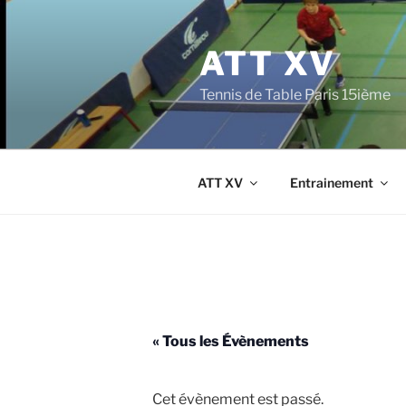
Aller
au
ATT XV
contenu
principal
Tennis de Table Paris 15ième
ATT XV
Entrainement
« Tous les Évènements
Cet évènement est passé.