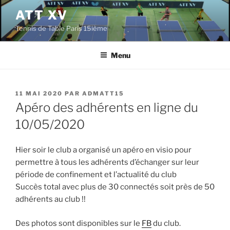
Aller
ATT XV
au
Tennis de Table Paris 15ième
contenu
principal
Menu
PUBLIÉ
11 MAI 2020
PAR
ADMATT15
LE
Apéro des adhérents en ligne du
10/05/2020
Hier soir le club a organisé un apéro en visio pour
permettre à tous les adhérents d’échanger sur leur
période de confinement et l’actualité du club
Succès total avec plus de 30 connectés soit près de 50
adhérents au club !!
Des photos sont disponibles sur le
FB
du club.