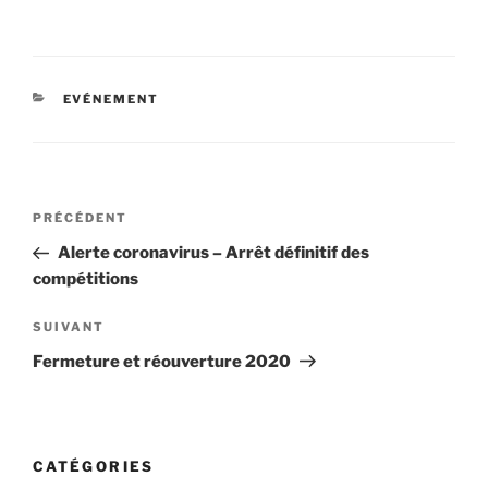
CATÉGORIES
EVÉNEMENT
Navigation
Article
PRÉCÉDENT
de
précédent
Alerte coronavirus – Arrêt définitif des
l’article
compétitions
Article
SUIVANT
suivant
Fermeture et réouverture 2020
CATÉGORIES