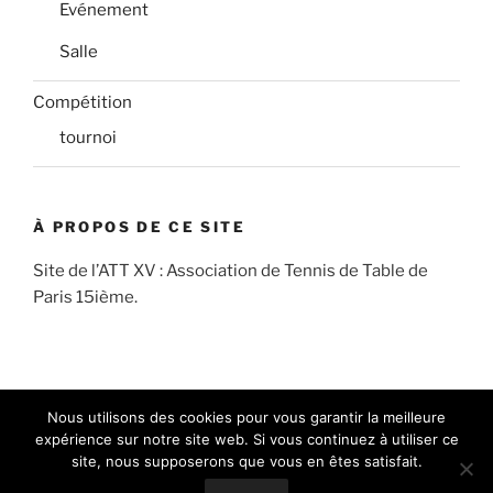
Evénement
Salle
Compétition
tournoi
À PROPOS DE CE SITE
Site de l’ATT XV : Association de Tennis de Table de
Paris 15ième.
Nous utilisons des cookies pour vous garantir la meilleure
expérience sur notre site web. Si vous continuez à utiliser ce
site, nous supposerons que vous en êtes satisfait.
FB
Insta
E-