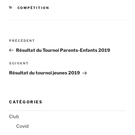
CATÉGORIES
COMPÉTITION
Navigation
Article
PRÉCÉDENT
de
précédent
Résultat du Tournoi Parents-Enfants 2019
l’article
Article
SUIVANT
suivant
Résultat du tournoi jeunes 2019
CATÉGORIES
Club
Covid