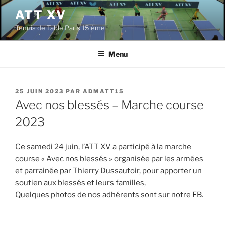
Aller
ATT XV
au
Tennis de Table Paris 15ième
contenu
principal
Menu
PUBLIÉ
25 JUIN 2023
PAR
ADMATT15
LE
Avec nos blessés – Marche course
2023
Ce samedi 24 juin, l’ATT XV a participé à la marche
course « Avec nos blessés » organisée par les armées
et parrainée par Thierry Dussautoir, pour apporter un
soutien aux blessés et leurs familles,
Quelques photos de nos adhérents sont sur notre
FB
.