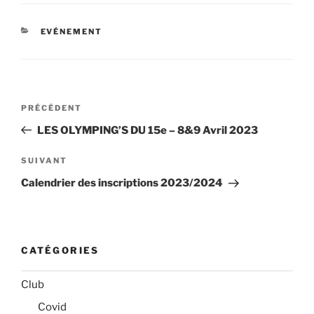
CATÉGORIES
EVÉNEMENT
Navigation
Article
PRÉCÉDENT
de
précédent
LES OLYMPING’S DU 15e – 8&9 Avril 2023
l’article
Article
SUIVANT
suivant
Calendrier des inscriptions 2023/2024
CATÉGORIES
Club
Covid