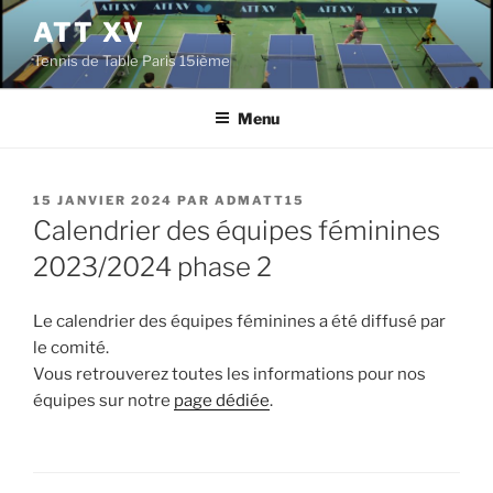
Aller
ATT XV
au
Tennis de Table Paris 15ième
contenu
principal
Menu
PUBLIÉ
15 JANVIER 2024
PAR
ADMATT15
LE
Calendrier des équipes féminines
2023/2024 phase 2
Le calendrier des équipes féminines a été diffusé par
le comité.
Vous retrouverez toutes les informations pour nos
équipes sur notre
page dédiée
.