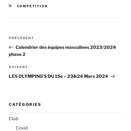
CATÉGORIES
COMPÉTITION
Navigation
Article
PRÉCÉDENT
de
précédent
Calendrier des équipes masculines 2023/2024
l’article
phase 2
Article
SUIVANT
suivant
LES OLYMPING’S DU 15e – 23&24 Mars 2024
CATÉGORIES
Club
Covid