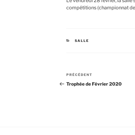
Le vendredi 28 février, la salle
compétitions (championnat de P
CATÉGORIES
SALLE
Navigation
Article
PRÉCÉDENT
de
précédent
Trophée de Février 2020
l’article