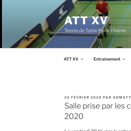
Aller
au
ATT XV
contenu
principal
Tennis de Table Paris 15ième
ATT XV
Entrainement
PUBLIÉ
25 FÉVRIER 2020
PAR
ADMATT
LE
Salle prise par les 
2020