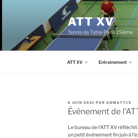
Aller
au
ATT XV
contenu
principal
Tennis de Table Paris 15ième
ATT XV
Entrainement
PUBLIÉ
6 JUIN 2021
PAR
ADMATT15
LE
Événement de l’ATT
Le bureau de l’ATT XV réfléchit 
un petit événement fin juin à l’e