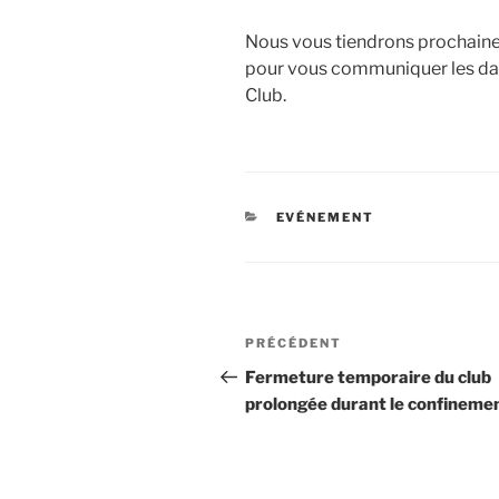
Nous vous tiendrons prochaine
pour vous communiquer les dat
Club.
CATÉGORIES
EVÉNEMENT
Navigation
Article
PRÉCÉDENT
de
précédent
Fermeture temporaire du club
prolongée durant le confineme
l’article