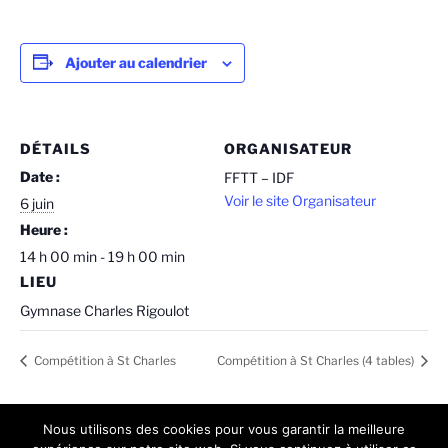
Ajouter au calendrier
DÉTAILS
ORGANISATEUR
Date :
FFTT – IDF
Voir le site Organisateur
6 juin
Heure :
14 h 00 min - 19 h 00 min
LIEU
Gymnase Charles Rigoulot
Compétition à St Charles
Compétition à St Charles (4 tables)
Nous utilisons des cookies pour vous garantir la meilleure