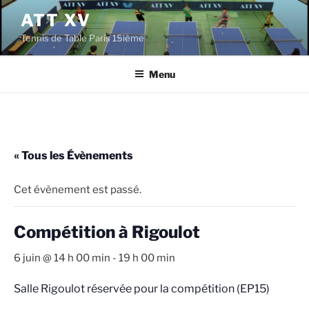
Aller
ATT XV
au
Tennis de Table Paris 15ième
contenu
principal
Menu
« Tous les Évènements
Cet évènement est passé.
Compétition à Rigoulot
6 juin @ 14 h 00 min
-
19 h 00 min
Salle Rigoulot réservée pour la compétition (EP15)