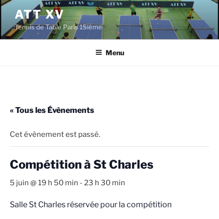
Aller
ATT XV
au
Tennis de Table Paris 15ième
contenu
principal
Menu
« Tous les Évènements
Cet évènement est passé.
Compétition à St Charles
5 juin @ 19 h 50 min
-
23 h 30 min
Salle St Charles réservée pour la compétition