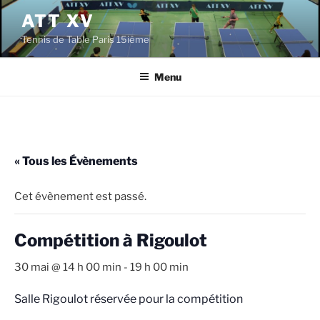
Aller
ATT XV
au
Tennis de Table Paris 15ième
contenu
principal
Menu
« Tous les Évènements
Cet évènement est passé.
Compétition à Rigoulot
30 mai @ 14 h 00 min
-
19 h 00 min
Salle Rigoulot réservée pour la compétition