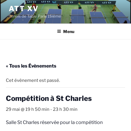
Aller
ATT XV
au
Tennis de Table Paris 15ième
contenu
principal
Menu
« Tous les Évènements
Cet évènement est passé.
Compétition à St Charles
29 mai @ 19 h 50 min
-
23 h 30 min
Salle St Charles réservée pour la compétition