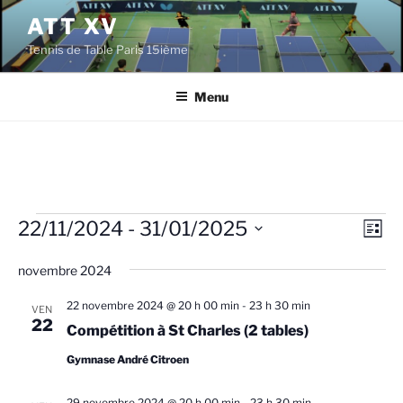
Aller
ATT XV
au
Tennis de Table Paris 15ième
contenu
principal
Menu
Évènements
22/11/2024
 - 
31/01/2025
N
N
L
a
a
i
S
s
v
novembre 2024
é
v
t
i
l
i
e
22 novembre 2024 @ 20 h 00 min
-
23 h 30 min
VEN
g
e
22
g
Compétition à St Charles (2 tables)
a
c
a
t
Gymnase André Citroen
t
t
i
i
29 novembre 2024 @ 20 h 00 min
-
23 h 30 min