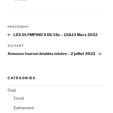
Navigation
Article
PRÉCÉDENT
de
précédent
LES OLYMPING’S DU 15e – 12&13 Mars 2022
l’article
Article
SUIVANT
suivant
Annonce tournoi doubles mixtes – 2 juillet 2022
CATÉGORIES
Club
Covid
Evénement