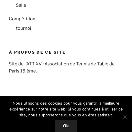
Salle
Compétition
tournoi
À PROPOS DE CE SITE
Site de l’ATT XV : Association de Tennis de Table de
Paris 15ième.
Nous utilisons des cookies pour vous garantir la meilleure
expérience sur notre site web. Si vous continuez à utiliser ce
site, nous supposerons que vous en êtes satisfait.
FB
Insta
E-
ATT
ATT
mail
Ok
XV
XV