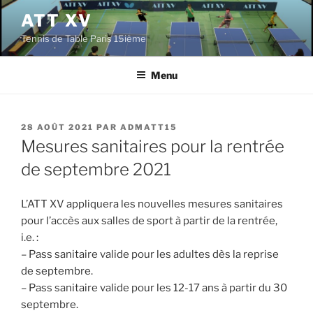
Aller
ATT XV
au
Tennis de Table Paris 15ième
contenu
principal
Menu
PUBLIÉ
28 AOÛT 2021
PAR
ADMATT15
LE
Mesures sanitaires pour la rentrée
de septembre 2021
L’ATT XV appliquera les nouvelles mesures sanitaires
pour l’accès aux salles de sport à partir de la rentrée,
i.e. :
– Pass sanitaire valide pour les adultes dès la reprise
de septembre.
– Pass sanitaire valide pour les 12-17 ans à partir du 30
septembre.