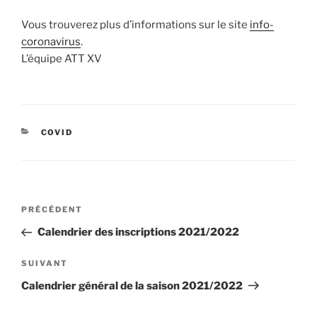
Vous trouverez plus d’informations sur le site
info-
coronavirus
.
L’équipe ATT XV
CATÉGORIES
COVID
Navigation
Article
PRÉCÉDENT
de
précédent
Calendrier des inscriptions 2021/2022
l’article
Article
SUIVANT
suivant
Calendrier général de la saison 2021/2022